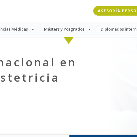
ASESORÍA PERS
encias Médicas
Másters y Posgrados
Diplomados intern
nacional en
stetricia