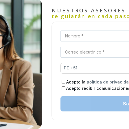
NUESTROS ASESORES 
te guiarán en cada paso
Nombre *
Correo electrónico *
Acepto la
política de privacid
Acepto recibir comunicacione
So