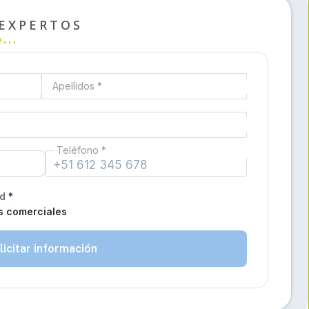
EXPERTOS
...
Apellidos *
Teléfono *
ad
*
s comerciales
licitar información