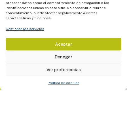
procesar datos como el comportamiento de navegación o las
identificaciones únicas en este sitio. No consentir o retirar el
consentimiento, puede afectar negativamente a ciertas
características y funciones.
Gestionar los servicios
Aceptar
Consejos para reducir el estrés en médicos: 7
estrategias efectivas para el 2025
Denegar
11 FEBRERO, 2025
Consejos para reducir el estrés en médicos: 7 estrategias
Ver preferencias
efectivas para el 2025 La carga laboral de los médicos es
una de las más exigentes del mundo. Según la Asociación
Médica Americana, el 63% de los médicos reporta síntomas
Política de cookies
de
Leer más »