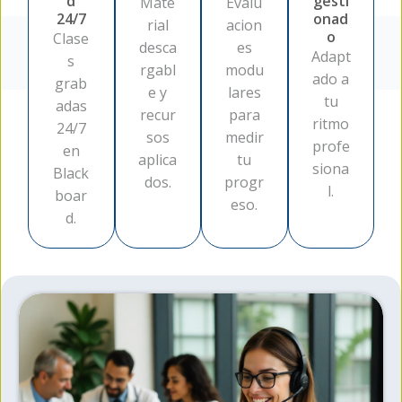
d
gesti
Mate
Evalu
24/7
onad
rial
acion
o
Clase
desca
es
Adapt
s
rgabl
modu
ado a
grab
e y
lares
tu
adas
recur
para
ritmo
24/7
sos
medir
profe
en
aplica
tu
siona
Black
dos.
progr
l.
boar
eso.
d.