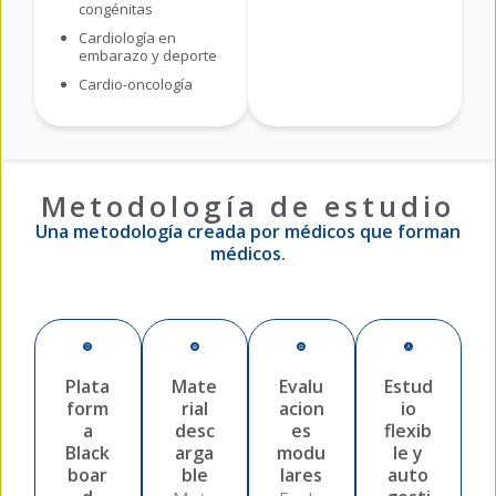
congénitas
Cardiología en
embarazo y deporte
Cardio-oncología
Metodología de estudio
Una metodología creada por médicos que forman
médicos.
Plata
Mate
Evalu
Estud
form
rial
acion
io
a
desc
es
flexib
Black
arga
modu
le y
boar
ble
lares
auto