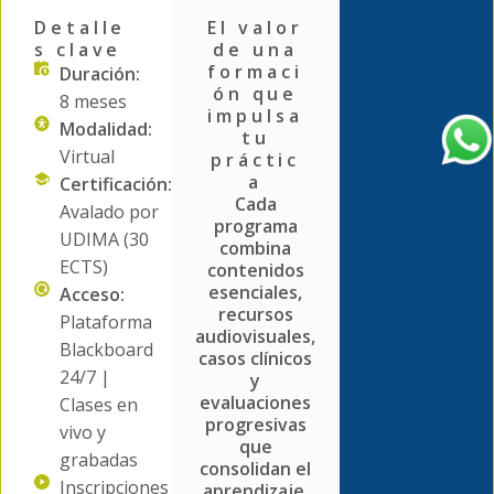
Detalle
El valor
s clave
de una
formaci
Duración:
ón que
8 meses
impulsa
Modalidad:
tu
Virtual
práctic
a
Certificación:
Cada
Avalado por
programa
UDIMA (30
combina
ECTS)
contenidos
esenciales,
Acceso:
recursos
Plataforma
audiovisuales,
Blackboard
casos clínicos
24/7 |
y
evaluaciones
Clases en
progresivas
vivo y
que
grabadas
consolidan el
Inscripciones
aprendizaje.