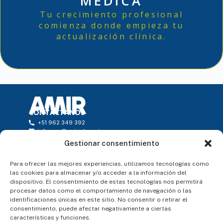
MÉDICA
Tu crecimiento profesional
comienza donde empieza tu
actualización clínica.
CONTÁCTANOS
+51 962 349 392
infoperu@amireducacion.com
Horario: de L a V de 9h a 18h - Atención Presencial
Gestionar consentimiento
Avenida Mariscal la Mar 550, Miraflores, Lima. Oficina 503
ENLACES DE INTERÉS
Para ofrecer las mejores experiencias, utilizamos tecnologías como
¿Quiénes somos?
las cookies para almacenar y/o acceder a la información del
Atención al alumno
dispositivo. El consentimiento de estas tecnologías nos permitirá
Blog
procesar datos como el comportamiento de navegación o las
Pagos
Contacto
identificaciones únicas en este sitio. No consentir o retirar el
SÍGUENOS
consentimiento, puede afectar negativamente a ciertas
características y funciones.